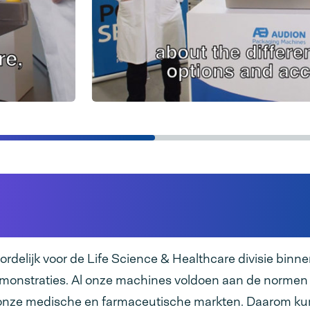
nele sealapparatuur voor
 en farmaceutische sect
rdelijk voor de Life Science & Healthcare divisie binn
monstraties. Al onze machines voldoen aan de normen
 onze medische en farmaceutische markten. Daarom k