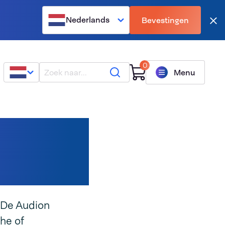
Nederlands
Bevestingen
Slu
0
Zoeken
Menu
 De Audion
he of