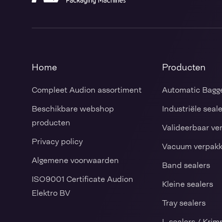
Home
Producten
Compleet Audion assortiment
Automatic Bagg
Beschikbare webshop
Industriële seal
producten
Valideerbaar ve
Privacy policy
Vacuum verpak
Algemene voorwaarden
Band sealers
ISO9001 Certificate Audion
Kleine sealers
Elektro BV
Tray sealers
L-sealers / Kri