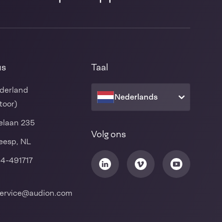
us
Taal
derland
Nederlands
toor)
laan 235
Volg ons
eesp, NL
94-491717
ervice@audion.com