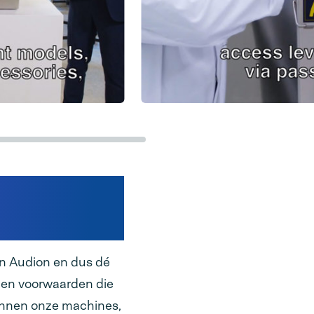
 de
or
en Audion en dus dé
 en voorwaarden die
unnen onze machines,