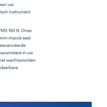
 aan uw
disch instrument
e VMS 163 B. Onze
 mm impuls seal
 geavanceerde
 parameters in uw
n met wachtwoorden
ideerbare