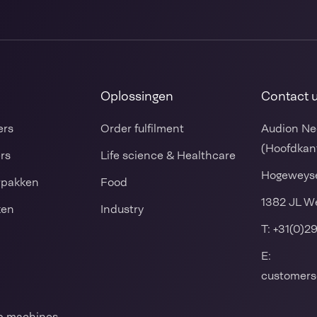
Oplossingen
Contact 
ers
Order fulfilment
Audion Ne
(Hoofdkan
ers
Life science & Healthcare
Hogeweyse
rpakken
Food
1382 JL W
ken
Industry
T:
+31(0)2
E:
customers
mp machines