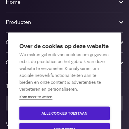
Home
Producten
Oplossingen
Over de cookies op deze website
We maken gebruik van cookies om gegevens
m.b.t. de prestaties en het gebruik van deze
Contact us
website te verzamelen & analyseren, om
sociale netwerkfunctionaliteiten aan te
bieden en onze content & advertenties te
Taal
verbeteren en personaliseren.
Kom meer te weten
Nederlands
ALLE COOKIES TOESTAAN
Volg ons