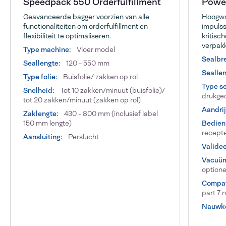
Speedpack 550 Orderfulfillment
Power
Geavanceerde bagger voorzien van alle
Hoogwaa
functionaliteiten om orderfulfillment en
impulss
flexibiliteit te optimaliseren.
kritisc
verpakk
Type machine:
Vloer model
Sealbr
Seallengte:
120 - 550 mm
Seallen
Type folie:
Buisfolie/ zakken op rol
Type se
Snelheid:
Tot 10 zakken/minuut (buisfolie)/
drukgec
tot 20 zakken/minuut (zakken op rol)
Aandrij
Zaklengte:
430 - 800 mm (inclusief label
150 mm lengte)
Bedien
recept
Aansluiting:
Perslucht
Validee
Vacuüm
optione
Compat
part 7 
Nauwke