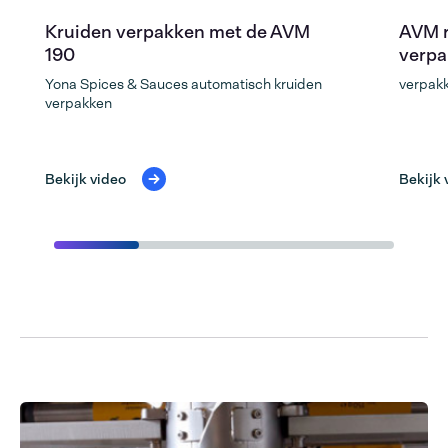
Kruiden verpakken met de AVM
AVM r
190
verpa
Yona Spices & Sauces automatisch kruiden
verpakk
verpakken
Bekijk video
Bekijk 