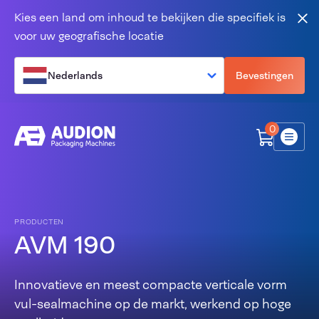
Overslaan en naar de inhoud gaan
Kies een land om inhoud te bekijken die specifiek is
Slu
voor uw geografische locatie
Nederlands
Bevestingen
0
Menu
PRODUCTEN
AVM 190
Innovatieve en meest compacte verticale vorm
vul-sealmachine op de markt, werkend op hoge