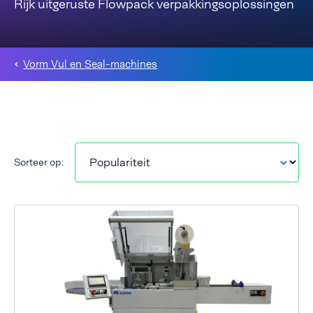
Rijk uitgeruste Flowpack verpakkingsoplossingen
Vorm Vul en Seal-machines
Sorteer op: