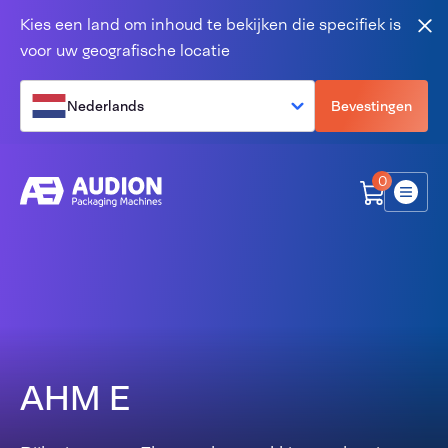
Overslaan en naar de inhoud gaan
Kies een land om inhoud te bekijken die specifiek is
Slu
voor uw geografische locatie
Nederlands
Bevestingen
0
Menu
AHM E