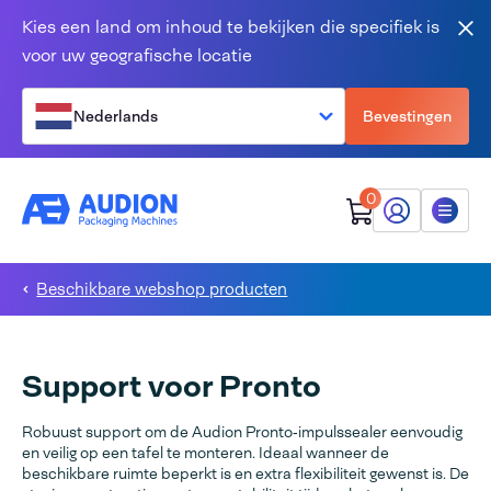
Overslaan en naar de inhoud gaan
Kies een land om inhoud te bekijken die specifiek is
Slu
voor uw geografische locatie
Nederlands
Bevestingen
0
Mijn Audion
Menu
Beschikbare webshop producten
Support voor Pronto
Robuust support om de Audion Pronto‑impulssealer eenvoudig
en veilig op een tafel te monteren. Ideaal wanneer de
beschikbare ruimte beperkt is en extra flexibiliteit gewenst is. De