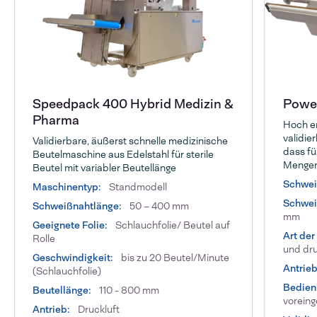
Speedpack 400 Hybrid Medizin &
Power
Pharma
Hoch en
validie
Validierbare, äußerst schnelle medizinische
dass fü
Beutelmaschine aus Edelstahl für sterile
Menge
Beutel mit variabler Beutellänge
Schwei
Maschinentyp:
Standmodell
Schwei
Schweißnahtlänge:
50 – 400 mm
mm
Geeignete Folie:
Schlauchfolie/ Beutel auf
Art der
Rolle
und dru
Geschwindigkeit:
bis zu 20 Beutel/Minute
Antrieb
(Schlauchfolie)
Bedien
Beutellänge:
110 - 800 mm
voreing
Antrieb:
Druckluft