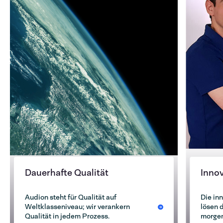
Dauerhafte Qualität
Inno
Audion steht für Qualität auf
Die in
Weltklasseniveau; wir verankern
lösen 
Qualität in jedem Prozess.
morgen