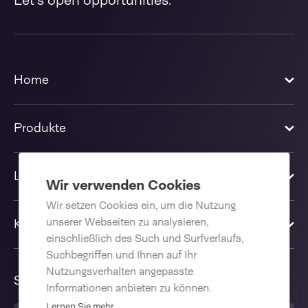
Let's open opportunities.
Home
Produkte
Lösungen
Wir verwenden Cookies
Wir setzen Cookies ein, um die Nutzung
unserer Webseiten zu analysieren,
Kontakt
einschließlich des Such und Surfverlaufs,
Suchbegriffen und Ihnen auf Ihr
Nutzungsverhalten angepasste
Sprache
Informationen anbieten zu können.
Lernen Sie mehr