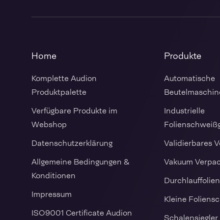
Home
Produkte
Komplette Audion
Automatische
Produktpalette
Beutelmaschin
Verfügbare Produkte im
Industrielle
Webshop
Folienschweiß
Datenschutzerklärung
Validierbares 
Allgemeine Bedingungen &
Vakuum Verpa
Konditionen
Durchlauffolie
Impressum
Kleine Foliens
ISO9001 Certificate Audion
Schalensiegler