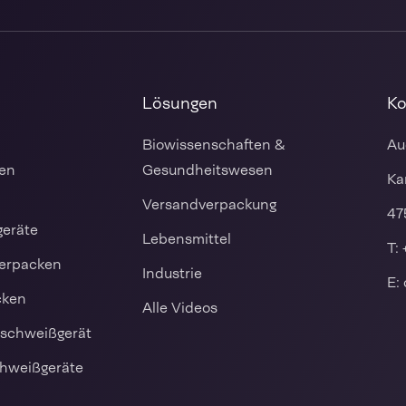
Lösungen
Ko
Biowissenschaften &
Au
en
Gesundheitswesen
Ka
Versandverpackung
47
geräte
Lebensmittel
T:
Verpacken
Industrie
E:
cken
Alle Videos
nschweißgerät
chweißgeräte