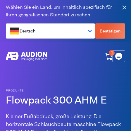
Zum Inhalt springen
Wählen Sie ein Land, um inhaltlich spezifisch für
Sch
Ihren geografischen Standort zu sehen
Deutsch
Bestätigen
0
Menü
PRODUKTE
Flowpack 300 AHM E
Kleiner Fußabdruck, große Leistung: Die
horizontale Schlauchbeutelmaschine Flowpack