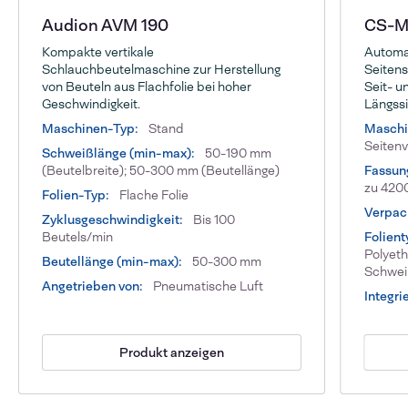
Audion AVM 190
CS-Ma
Kompakte vertikale
Automa
Schlauchbeutelmaschine zur Herstellung
Seitens
von Beuteln aus Flachfolie bei hoher
Seit- u
Geschwindigkeit.
Längss
Maschinen-Typ:
Stand
Maschi
Seitenv
Schweißlänge (min-max):
50-190 mm
(Beutelbreite); 50-300 mm (Beutellänge)
Fassun
zu 420
Folien-Typ:
Flache Folie
Verpac
Zyklusgeschwindigkeit:
Bis 100
Beutels/min
Folient
Polyeth
Beutellänge (min-max):
50-300 mm
Schweiß
Angetrieben von:
Pneumatische Luft
Integrie
Produkt anzeigen