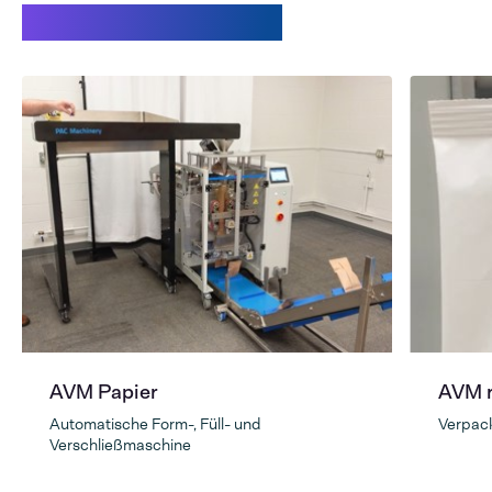
Video AVM Papier
AVM Papier
AVM r
Automatische Form-, Füll- und
Verpack
Verschließmaschine