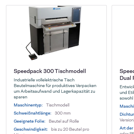
Speedpack 300 Tischmodell
Speed
Dual 
Industrielle vollelektrische Tisch
Beutelmaschine für produktives Verpacken
Entwick
um Arbeitsaufwand und Lagerkapazität zu
und Eti
sparen
sowohl 
Maschinentyp:
Tischmodell
Maschi
Schweißnahtlänge:
300 mm
Dichtu
Version
Geeignete Folie:
Beutel auf Rolle
Art der 
Geschwindigkeit:
bis zu 20 Beutel pro
oder PE