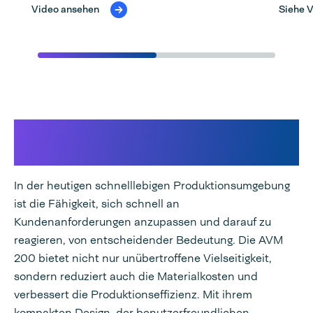
Video ansehen
Siehe 
Warum sollten Sie sich für die
AVM 200 Papier entscheiden?
In der heutigen schnelllebigen Produktionsumgebung
ist die Fähigkeit, sich schnell an
Kundenanforderungen anzupassen und darauf zu
reagieren, von entscheidender Bedeutung. Die AVM
200 bietet nicht nur unübertroffene Vielseitigkeit,
sondern reduziert auch die Materialkosten und
verbessert die Produktionseffizienz. Mit ihrem
kompakten Design, der benutzerfreundlichen