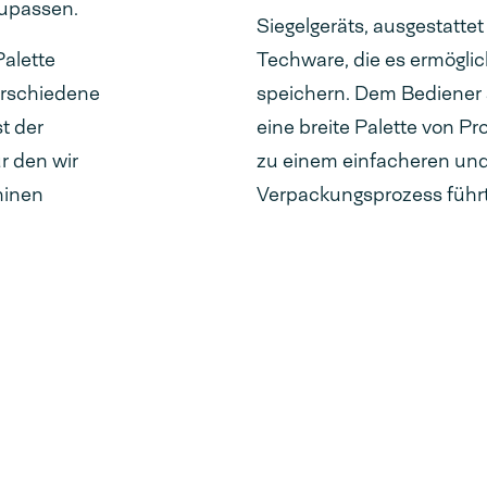
upassen.
Siegelgeräts, ausgestatte
Palette
Techware, die es ermögli
erschiedene
speichern. Dem Bediener s
t der
eine breite Palette von 
r den wir
zu einem einfacheren und 
hinen
Verpackungsprozess führt