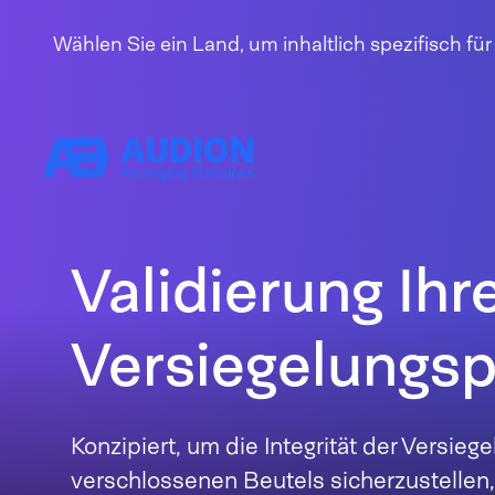
Zum Inhalt springen
Wählen Sie ein Land, um inhaltlich spezifisch fü
Validierung Ihr
Versiegelungs
Konzipiert, um die Integrität der Versieg
verschlossenen Beutels sicherzustellen,