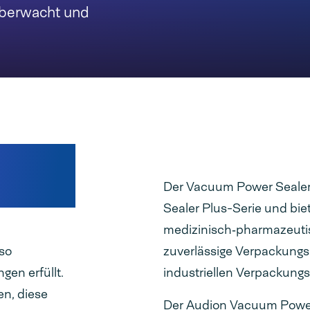
überwacht und
Der Vacuum Power Sealer 
Sealer Plus-Serie und bi
medizinisch‑pharmazeutis
so
zuverlässige Verpackungsm
gen erfüllt.
industriellen Verpackun
en, diese
Der Audion Vacuum Power 