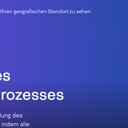
r Ihren geografischen Standort zu sehen
es
prozesses
elung des
 indem alle