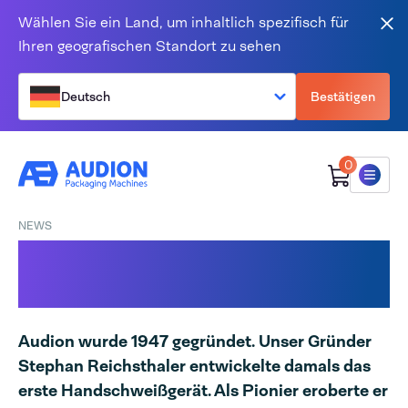
Zum Inhalt springen
Wählen Sie ein Land, um inhaltlich spezifisch für
Sch
Ihren geografischen Standort zu sehen
Deutsch
Bestätigen
0
Menü
NEWS
Die Geschichte ist noch
nicht zu Ende!
Audion wurde 1947 gegründet. Unser Gründer
Stephan Reichsthaler entwickelte damals das
erste Handschweißgerät. Als Pionier eroberte er