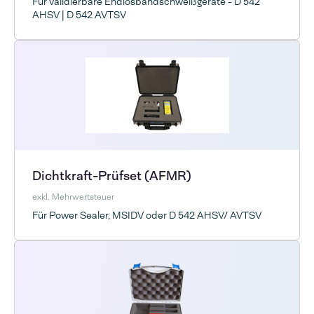
Für validierbare Endlosbandschweißgeräte - D 542
AHSV | D 542 AVTSV
Dichtkraft-Prüfset (AFMR)
exkl. Mehrwertsteuer
Für Power Sealer, MSIDV oder D 542 AHSV/ AVTSV