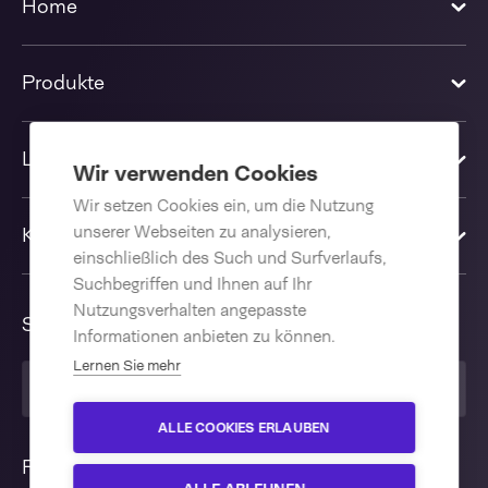
Home
Produkte
Lösungen
Wir verwenden Cookies
Wir setzen Cookies ein, um die Nutzung
unserer Webseiten zu analysieren,
Kontakt
einschließlich des Such und Surfverlaufs,
Suchbegriffen und Ihnen auf Ihr
Nutzungsverhalten angepasste
Sprache
Informationen anbieten zu können.
Lernen Sie mehr
Deutsch
ALLE COOKIES ERLAUBEN
Folgen Sie uns