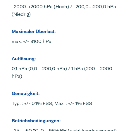
-2000…+2000 hPa (Hoch) / -200,0…+200,0 hPa
(Niedrig)
Maximaler Überlast:
max. +/- 3100 hPa
Auflösung:
0,1 hPa (0,0 – 200,0 hPa) / 1 hPa (200 – 2000
hPa)
Genauigkeit:
Typ. : +/- 0,1% FSS; Max. : +/- 1% FSS
Betriebsbedingungen:
-25 … +50 °C, 0 – 95% RH (nicht kondensierend)