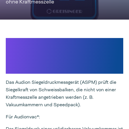
ohne Kraftmesszelle
Entwickelt zur Überprüfung der
genauen Siegelkraft in
Vakuumkammern und auf
Speedpack
Das Audion Siegeldruckmessgerät (ASPM) prüft die
Siegelkraft von Schweissbalken, die nicht von einer
Kraftmesszelle angetrieben werden (z. B.
Vakuumkammern und Speedpack).
Für Audionvac*:
Der Siegeldruck einer validierbaren Vakuumkammer ist