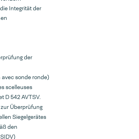
e Integrität der
hen
rprüfung der
 avec sonde ronde)
des scelleuses
et D 542 AVTSV.
 zur Überprüfung
iellen Siegelgerätes
mäß den
MSIDV)