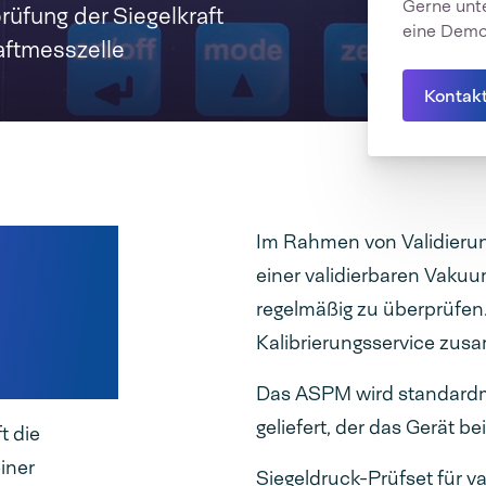
Gerne unte
rüfung der Siegelkraft
eine Demo
aftmesszelle
Kontak
ng der
Im Rahmen von Validierung
einer validierbaren Vaku
regelmäßig zu überprüfen.
Kalibrierungsservice zus
Das ASPM wird standardmä
geliefert, der das Gerät b
t die
iner
Siegeldruck-Prüfset für