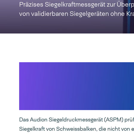
Präzises Siegelkraftmessgerät zur Überp
von validierbaren Siegelgeräten ohne Kr
Entwickelt zur Überprüfu
genauen Siegelkraft in
Vakuumkammern und auf
Speedpack
Das Audion Siegeldruckmessgerät (ASPM) prüf
Siegelkraft von Schweissbalken, die nicht von e