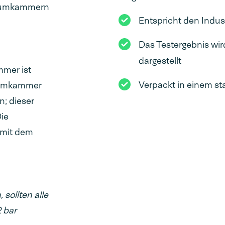
kuumkammern
Entspricht den Indu
Das Testergebnis wir
dargestellt
mmer ist
Verpackt in einem sta
kuumkammer
; dieser
ie
 mit dem
sollten alle
2 bar