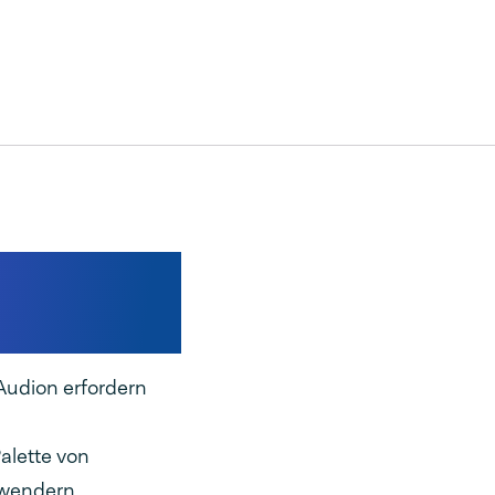
ierung
ste
Audion erfordern
Palette von
nwendern