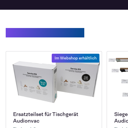
Verwandte Produkte
Im Webshop erhältlich
Ersatzteilset für Tischgerät
Siege
Audionvac
Audi