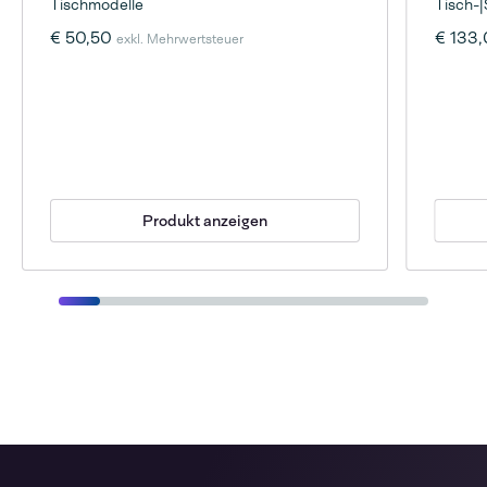
Tischmodelle
Tisch-
€ 50,50
€ 133
exkl. Mehrwertsteuer
Produkt anzeigen