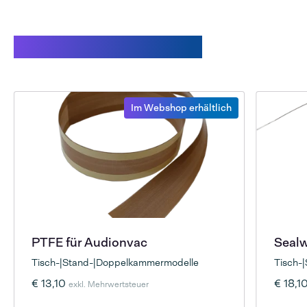
Verwandte Produkte
Im Webshop erhältlich
PTFE für Audionvac
Sealw
Tisch-|Stand-|Doppelkammermodelle
Tisch-
€ 13,10
€ 18,1
exkl. Mehrwertsteuer