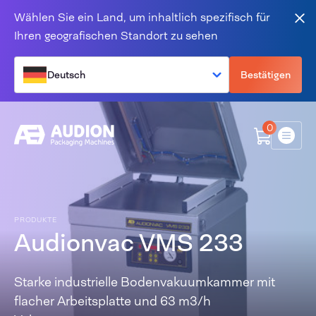
Zum Inhalt springen
Wählen Sie ein Land, um inhaltlich spezifisch für
Sch
Ihren geografischen Standort zu sehen
Deutsch
Bestätigen
0
Menü
PRODUKTE
Audionvac VMS 233
Starke industrielle Bodenvakuumkammer mit
flacher Arbeitsplatte und 63 m3/h