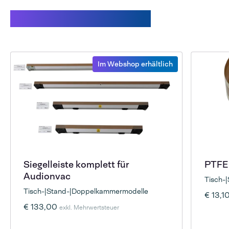
Verwandte Produkte
Im Webshop erhältlich
Siegelleiste komplett für
PTFE 
Audionvac
Tisch-
Tisch-|Stand-|Doppelkammermodelle
€ 13,1
€ 133,00
exkl. Mehrwertsteuer