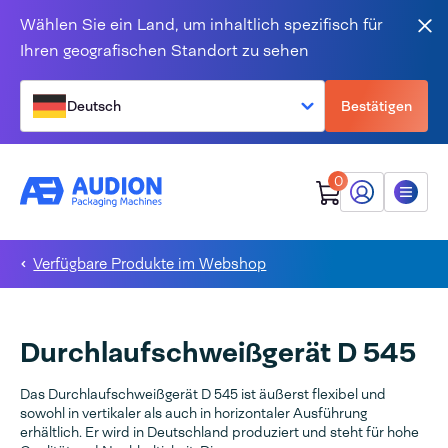
Zum Inhalt springen
Wählen Sie ein Land, um inhaltlich spezifisch für
Sch
Ihren geografischen Standort zu sehen
Deutsch
Bestätigen
0
Mein Audion
Menü
Verfügbare Produkte im Webshop
Durchlaufschweißgerät D 545
Das Durchlaufschweißgerät D 545 ist äußerst flexibel und
sowohl in vertikaler als auch in horizontaler Ausführung
erhältlich. Er wird in Deutschland produziert und steht für hohe