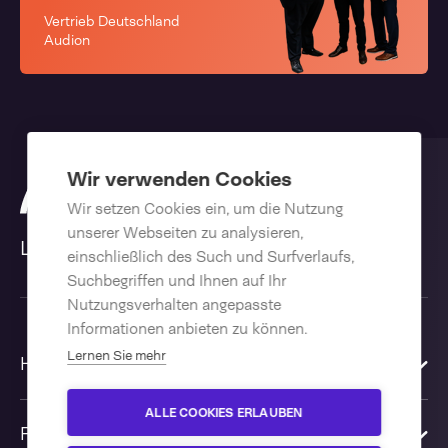
Vertrieb Deutschland
Audion
Wir verwenden Cookies
Wir setzen Cookies ein, um die Nutzung
unserer Webseiten zu analysieren,
Let's open opportunities.
einschließlich des Such und Surfverlaufs,
Suchbegriffen und Ihnen auf Ihr
Nutzungsverhalten angepasste
Informationen anbieten zu können.
Lernen Sie mehr
Home
ALLE COOKIES ERLAUBEN
Produkte