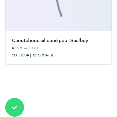
Caoutchouc siliconé pour Sealboy
€ 15,70
excl. T.V.A.
236 SBSA | 321 SBSA/SBT