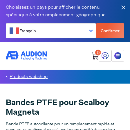
Aller au contenu
Choisissez un pays pour afficher le contenu
Fer
spécifique à votre emplacement géographique
Français
Confirmer
0
Mon Audion
Menu
Products webshop
Bandes PTFE pour Sealboy
Magneta
Bande PTFE autocollante pour un remplacement rapide et
ponctuel garantissant ainsi à une bonne qualité de soudure.