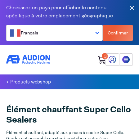
Aller au contenu
Choisissez un pays pour afficher le contenu
Fer
spécifique à votre emplacement géographique
Français
Confirmer
0
Mon Audion
Menu
Products webshop
Élément chauffant Super Cello
Sealers
Élément chauffant, adapté aux pinces à sceller Super Cello.
Garder cet ensemble en stock contribue, outre à un