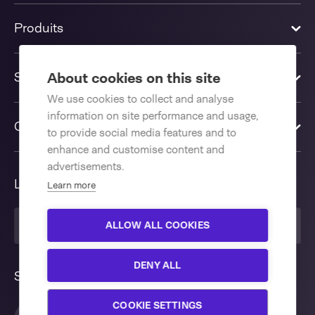
Produits
Solutions
About cookies on this site
We use cookies to collect and analyse
information on site performance and usage,
Contactez-nous
to provide social media features and to
enhance and customise content and
advertisements.
Langue
Learn more
ALLOW ALL COOKIES
Français
DENY ALL
Suivez nous
COOKIE SETTINGS