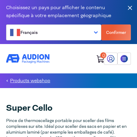
Aller au contenu
Choisissez un pays pour afficher le contenu
Fer
spécifique à votre emplacement géographique
Français
Confirmer
0
Mon Audion
Menu
Products webshop
Super Cello
Pince de thermoscellage portable pour sceller des films
complexes sur site. Idéal pour sceller des sacs en papier et en
aluminium laminé (par exemple les emballages de café).