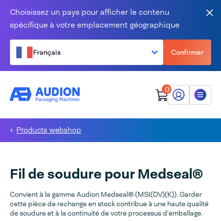
Aller au contenu
Choisissez un pays pour afficher le contenu
Fer
spécifique à votre emplacement géographique
Français
Confirmer
0
Mon Audion
Menu
Products webshop
Fil de soudure pour Medseal®
Convient à la gamme Audion Medseal® (MSI(DV)(K)). Garder
cette pièce de rechange en stock contribue à une haute qualité
de soudure et à la continuité de votre processus d'emballage.