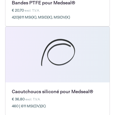
Bandes PTFE pour Medseal®
€ 20,70
excl. T.V.A.
420|611 MSI(K), MSID(K), MSIDV(K)
Caoutchoucs siliconé pour Medseal®
€ 36,80
excl. T.V.A.
460 | 611 MSI(DV)(K)