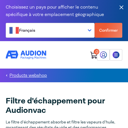
Aller au contenu
Choisissez un pays pour afficher le contenu
Fer
spécifique à votre emplacement géographique
Français
Confirmer
0
Mon Audion
Menu
Products webshop
Filtre d'échappement pour
Audionvac
Le filtre d'échappement absorbe et filtre les vapeurs d'huile,
garantissant des résultats de vide et des performances