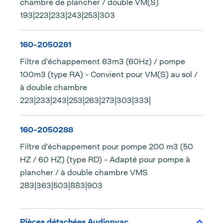
chambre de plancher / double VM(S)
193|223|233|243|253|303
160-2050281
Filtre d'échappement 63m3 (60Hz) / pompe
100m3 (type RA) - Convient pour VM(S) au sol /
à double chambre
223|233|243|253|263|273|303|333|
160-2050288
Filtre d'échappement pour pompe 200 m3 (50
HZ / 60 HZ) (type RD) - Adapté pour pompe à
plancher / à double chambre VMS
283|363|503|883|903
Pièces détachées Audionvac