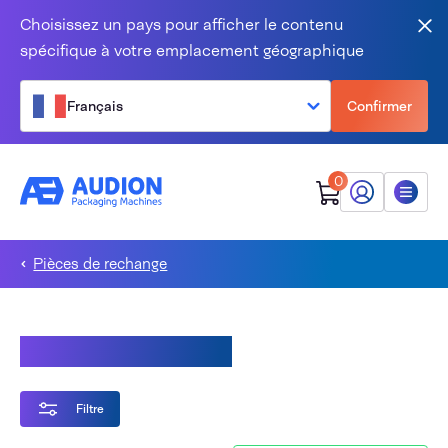
Aller au contenu
Choisissez un pays pour afficher le contenu
Fer
spécifique à votre emplacement géographique
Français
Confirmer
0
Mon Audion
Menu
Pièces de rechange
Audionvac - VM(S)
Filtre