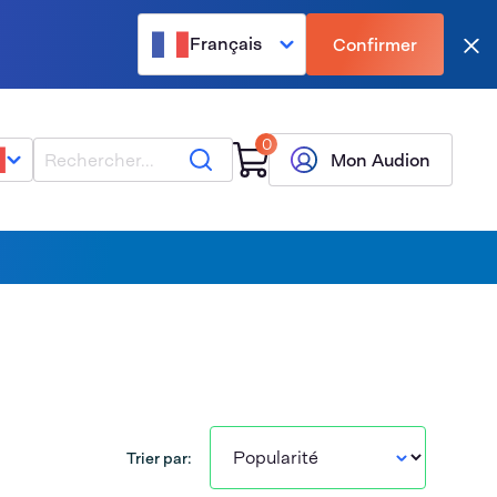
Français
Confirmer
Fer
0
Rechercher
Mon Audion
Trier par: