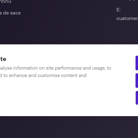
ntinu
E:
s de sacs
customer
omatiques
izontates
ite
nalyse information on site performance and usage, to
nd to enhance and customise content and
s