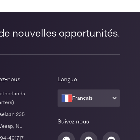
de nouvelles opportunités.
ez-nous
Langue
etherlands
Français
rters)
selaan 235
Suivez nous
Weesp, NL
294-491717