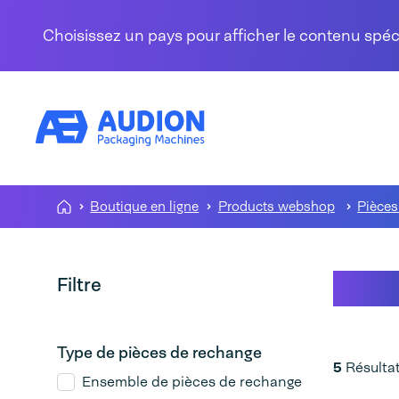
Aller au contenu
Choisissez un pays pour afficher le contenu spé
Boutique en ligne
Products webshop
Pièces
D 54
Filtre
Type de pièces de rechange
5
Résulta
Ensemble de pièces de rechange