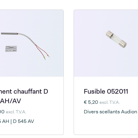
ment chauffant D
Fusible 052011
 AH/AV
€ 5,20
excl. T.V.A.
,00
Divers scellants Audion
excl. T.V.A.
 AH | D 545 AV