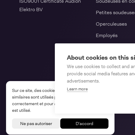
ISO9001 Certificate Audion
Soudeuses en co
Elektro BV
Petites soudeuse
Operculeuses
Employés
Ensacheuses aut
verticales et hor
About cookies on this s
We use cookies to collect and a
Consommables
provide social media features a
Pièces détachée
advertisements.
Learn more
Sur ce site, des cookies et des techniques
similaires sont utilisés pour que le site fonctionne
correctement et pour analyser comment le site
est utilisé.
Audion © 2026