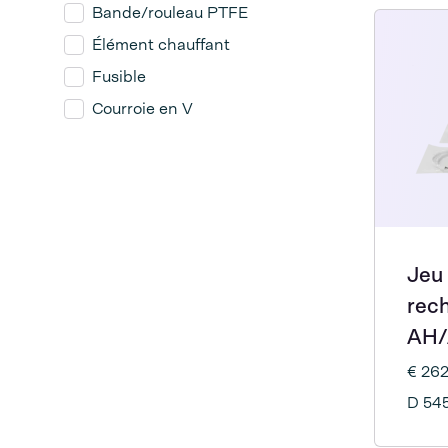
Bande/rouleau PTFE
Élément chauffant
Fusible
Courroie en V
Jeu
rec
AH/
€ 26
D 54