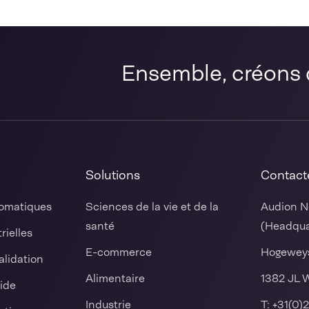
Ensemble, créons 
Solutions
Contact
omatiques
Sciences de la vie et de la
Audion N
santé
(Headqua
rielles
E-commerce
Hogewey
alidation
Alimentaire
1382 JL 
ide
Industrie
T:
+31(0)