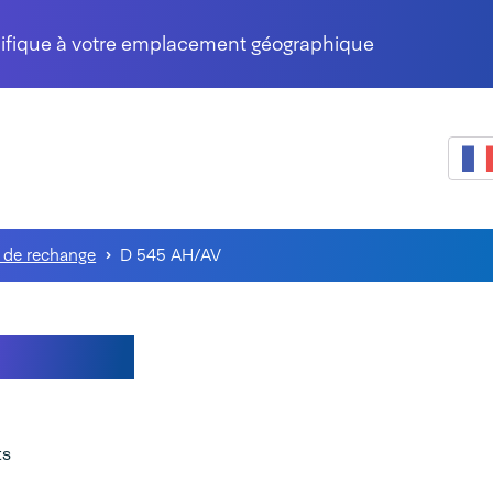
cifique à votre emplacement géographique
 de rechange
D 545 AH/AV
5 AH/AV
ts