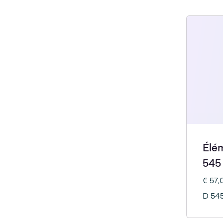
Élé
545
€ 57
D 545