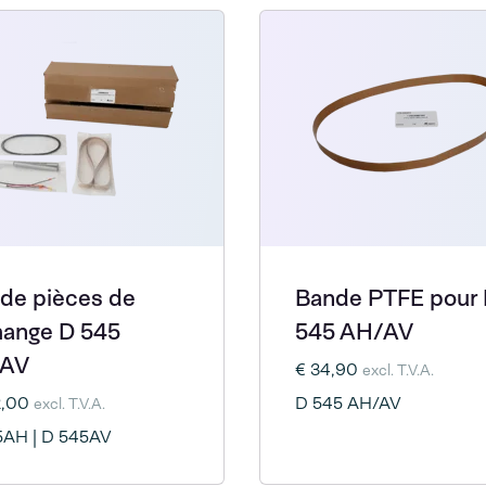
 de pièces de
Bande PTFE pour
hange D 545
545 AH/AV
AV
€ 34,90
excl. T.V.A.
2,00
D 545 AH/AV
excl. T.V.A.
5AH | D 545AV