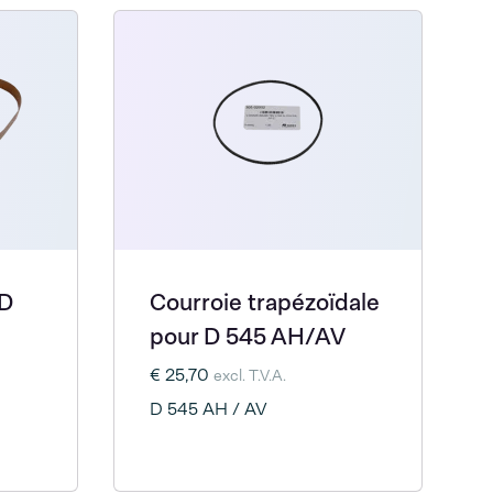
 D
Courroie trapézoïdale
pour D 545 AH/AV
€ 25,70
excl. T.V.A.
D 545 AH / AV