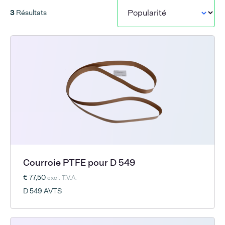
3
Résultats
Courroie PTFE pour D 549
€ 77,50
excl. T.V.A.
D 549 AVTS