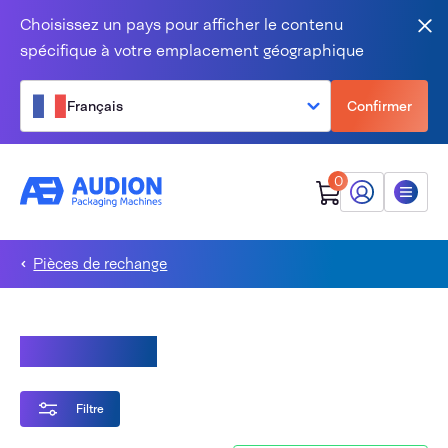
Aller au contenu
Choisissez un pays pour afficher le contenu
Fer
spécifique à votre emplacement géographique
Français
Confirmer
0
Mon Audion
Menu
Pièces de rechange
D 549 AVTS
Filtre