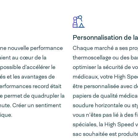
Personnalisation de l
une nouvelle performance
Chaque marché a ses prop
aient au cœur de la
thermoscellage ou des bar
 possible d’accélérer le
optimiser la sécurité de v
és et les avantages de
médicaux, votre High Spee
rformances record était
être personnalisée avec d
re permet de quadrupler la
papiers de qualité médical
nute. Créer un sentiment
soudure horizontale ou sty
ique.
vous n'êtes pas lié à des 
spéciales, la High Speed v
sac souhaitée est produite 