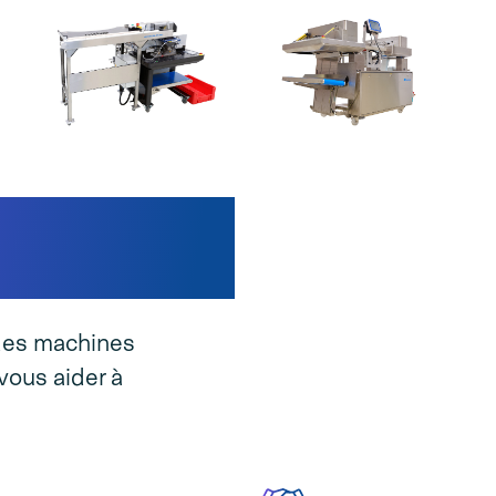
edpack High
 des machines
vous aider à