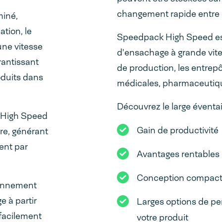
changement rapide entre 
miné,
tion, le
Speedpack High Speed est
une vitesse
d'ensachage à grande vite
arantissant
de production, les entrepô
oduits dans
médicales, pharmaceutiqu
Découvrez le large éventai
k High Speed
Gain de productivité
re, générant
ent par
Avantages rentables
Conception compacte
ionnement
e à partir
Larges options de pe
 facilement
votre produit