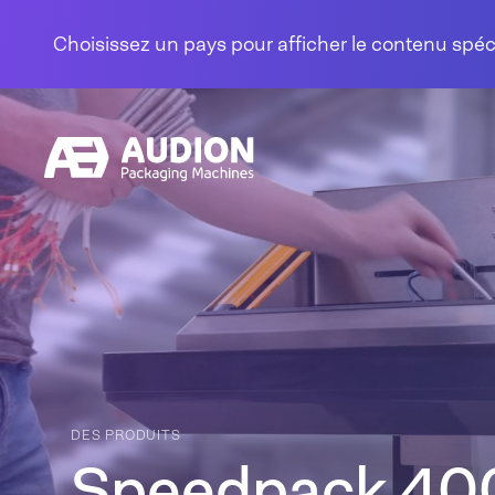
Aller au contenu
Choisissez un pays pour afficher le contenu spé
DES PRODUITS
Speedpack 40