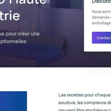
Discuto
trie
Nous somm
demande o
emballage
e pour créer une
Contac
eptionnelles
es plus
Les recettes pour chaque l
soudure, les compteurs de 
peuvent être stockées sur l