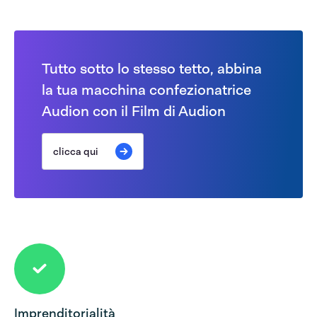
Tutto sotto lo stesso tetto, abbina
la tua macchina confezionatrice
Audion con il Film di Audion
clicca qui
Imprenditorialità