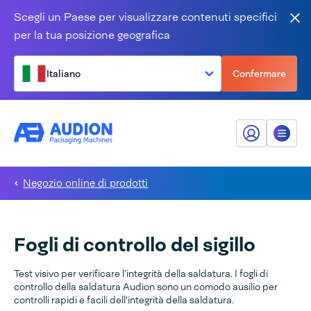
Salta al contenuto
Scegli un Paese per visualizzare contenuti specifici
Vic
per la tua posizione geografica
Italiano
Confermare
Il mio Audion
Menù
Negozio online di prodotti
Fogli di controllo del sigillo
Test visivo per verificare l'integrità della saldatura. I fogli di
controllo della saldatura Audion sono un comodo ausilio per
controlli rapidi e facili dell'integrità della saldatura.