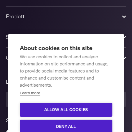
Prodotti
Soluzioni
About cookies on this site
We use cookies to collect and analyse
Contattaci
information on site performance and usage,
to provide social media features and to
enhance and customise content and
Lingua
advertisements.
Learn more
Italiano
ALLOW ALL COOKIES
Seguici
DENY ALL