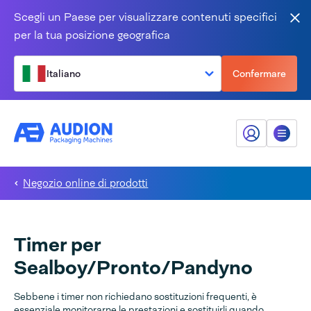
Salta al contenuto
Scegli un Paese per visualizzare contenuti specifici
Vic
per la tua posizione geografica
Italiano
Confermare
Il mio Audion
Menù
Negozio online di prodotti
Timer per
Sealboy/Pronto/Pandyno
Sebbene i timer non richiedano sostituzioni frequenti, è
essenziale monitorarne le prestazioni e sostituirli quando