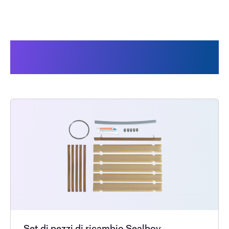
I clienti hanno acquistato
anche:
Set di pezzi di ricambio Sealboy