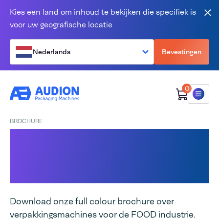
Overslaan en naar de inhoud gaan
Kies een land om inhoud te bekijken die specifiek is
Slu
voor uw geografische locatie
Nederlands
Bevestingen
0
Menu
BROCHURE
Brochure
verpakkingsmachines
Food
Download onze full colour brochure over
verpakkingsmachines voor de FOOD industrie.