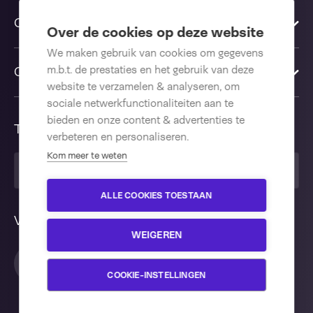
Oplossingen
Over de cookies op deze website
We maken gebruik van cookies om gegevens
m.b.t. de prestaties en het gebruik van deze
Contact us
website te verzamelen & analyseren, om
sociale netwerkfunctionaliteiten aan te
bieden en onze content & advertenties te
Taal
verbeteren en personaliseren.
Kom meer te weten
Nederlands
ALLE COOKIES TOESTAAN
Volg ons
WEIGEREN
COOKIE-INSTELLINGEN