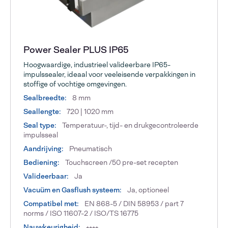
Power Sealer PLUS IP65
Hoogwaardige, industrieel valideerbare IP65-
impulssealer, ideaal voor veeleisende verpakkingen in
stoffige of vochtige omgevingen.
Sealbreedte:
8 mm
Seallengte:
720 | 1020 mm
Seal type:
Temperatuur-, tijd- en drukgecontroleerde
impulsseal
Aandrijving:
Pneumatisch
Bediening:
Touchscreen /50 pre-set recepten
Valideerbaar:
Ja
Vacuüm en Gasflush systeem:
Ja, optioneel
Compatibel met:
EN 868-5 / DIN 58953 / part 7
norms / ISO 11607-2 / ISO/TS 16775
Nauwkeurigheid:
++++