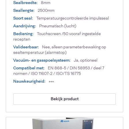
Sealbreedte:
8mm
Seallengte:
2500mm
Soort seal:
Temperatuurgecontroleerde impulsseal
Aandrijving:
Pneumatisch (lucht)
Bediening:
Touchscreen /50 vooraf ingestelde
recepten
Valideerbaar:
Nee, alleen parameterbewaking op
sealtemperatuur (alarmstop)
Vacuüm- en gasspoelsysteem:
Ja, optioneel
Compatibel met:
EN 868-5 / DIN 58953 / deel 7
normen / ISO 11607-2 / ISO/TS 16775
Nauwkeurigheid:
+++
Bekijk product