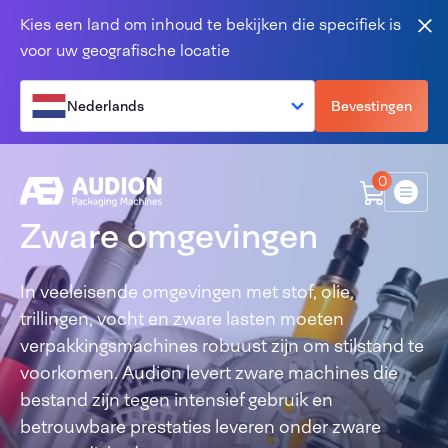
Overslaan en naar de inhoud gaan
Kies een land om inhoud te bekijken die specifiek is
Slu
voor uw geografische locatie
Nederlands
Bevestingen
0
Menu
Zware omgevingen
In veeleisende omgevingen met stof, olie,
trillingen, vocht en zware lasten moeten
verpakkingsmachines robuust zijn om stilstand te
voorkomen. Audion levert zware machines die
bestand zijn tegen intensief gebruik en
betrouwbare prestaties leveren onder zware