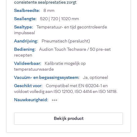
consistente sealprestaties zorgt
Sealbreedte:
8 mm
Seallengte:
520 | 720 | 1020 mm
Sealtype:
Temperatuur- en tijd gecontroleerde
impulsseal
Aandrijving:
Pneumatisch (perslucht)
Bediening:
Audion Touch Techware / 50 pre-set
recepten
Valideerbaar:
Kalibratie mogelijk op
temperatuurwaarde
Vacuüm- en begassingssysteem:
Ja, optioneel
Geschikt voor:
Compatibel met EN 60204-1 en
voldoet volledig aan ISO 12100, ISO 4414 en ISO 14118.
Nauwkeurigheid:
+++
Bekijk product