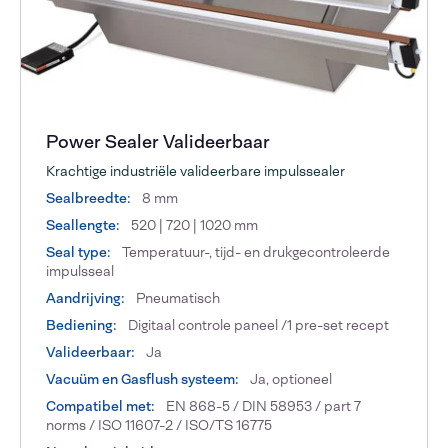
Power Sealer Valideerbaar
Krachtige industriële valideerbare impulssealer
Sealbreedte:
8 mm
Seallengte:
520 | 720 | 1020 mm
Seal type:
Temperatuur-, tijd- en drukgecontroleerde
impulsseal
Aandrijving:
Pneumatisch
Bediening:
Digitaal controle paneel /1 pre-set recept
Valideerbaar:
Ja
Vacuüm en Gasflush systeem:
Ja, optioneel
Compatibel met:
EN 868-5 / DIN 58953 / part 7
norms / ISO 11607-2 / ISO/TS 16775