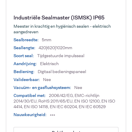
Industriële Sealmaster (ISMSK) IP65
Meester in krachtig en hygiënisch sealen - elektrisch
aangedreven
Sealbreedte:
5mm
Seallengte:
420|620|1020mm
Soort seal:
Tijdgestuurde impulsseal
Aandrijving:
Elektrisch
Bediening:
Digitaal bedieningspaneel
Valideerbaar:
Nee
Vacuüm- en gasflushsysteem:
Nee
Compatibel met:
2006/42/EG, EMC-richtlijn
2014/30/EU, RoHS 2011/65/EU, EN ISO 12100, EN ISO
4414, EN ISO 14118, EN IEC 60204, EN IEC 60529
Nauwkeurigheid:
+++