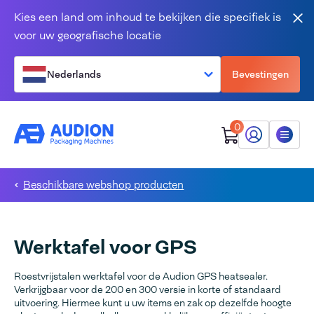
Overslaan en naar de inhoud gaan
Kies een land om inhoud te bekijken die specifiek is
Slu
voor uw geografische locatie
Nederlands
Bevestingen
0
Mijn Audion
Menu
Beschikbare webshop producten
Werktafel voor GPS
Roestvrijstalen werktafel voor de Audion GPS heatsealer.
Verkrijgbaar voor de 200 en 300 versie in korte of standaard
uitvoering. Hiermee kunt u uw items en zak op dezelfde hoogte