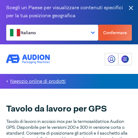
Salta al contenuto
Scegli un Paese per visualizzare contenuti specifici
Vic
per la tua posizione geografica
Italiano
Confermare
Il mio Audion
Menù
Negozio online di prodotti
Tavolo da lavoro per GPS
Tavolo di lavoro in acciaio inox per la termosaldatrice Audion
GPS. Disponibile per le versioni 200 e 300 in versione corta o
standard. Consente di posizionare gli articoli e il sacchetto alla