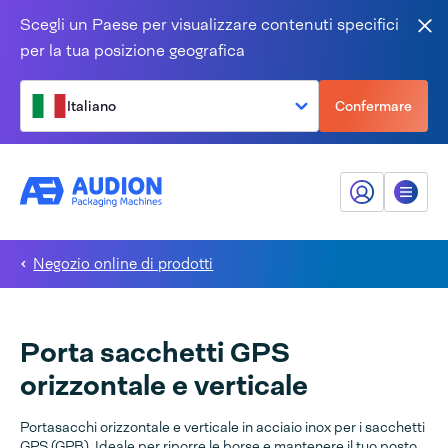
Salta al contenuto
Scegli un Paese per visualizzare contenuti specifici
Vic
per la tua posizione geografica
Italiano
Confermare
Il mio Audion
Menù
Negozio online di prodotti
Porta sacchetti GPS
orizzontale e verticale
Portasacchi orizzontale e verticale in acciaio inox per i sacchetti
GPS (GPB). Ideale per riporre le borse e mantenere il tuo posto