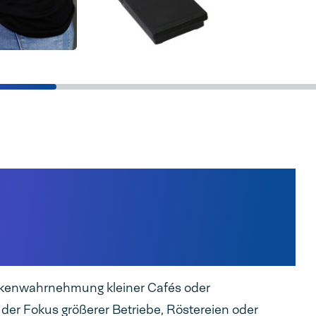
d der
elt eine wichtige Rolle
rpackungsmaschinen.
rkenwahrnehmung kleiner Cafés oder
gt der Fokus größerer Betriebe, Röstereien oder