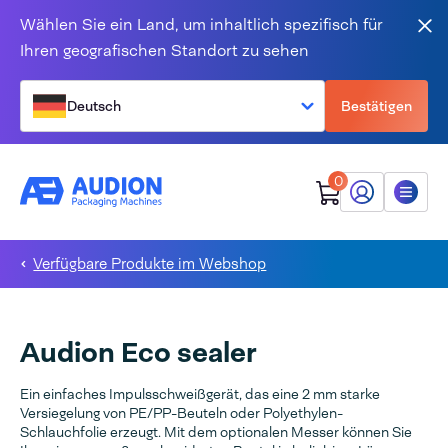
Zum Inhalt springen
Wählen Sie ein Land, um inhaltlich spezifisch für
Sch
Ihren geografischen Standort zu sehen
Deutsch
Bestätigen
0
Mein Audion
Menü
Verfügbare Produkte im Webshop
Audion Eco sealer
Ein einfaches Impulsschweißgerät, das eine 2 mm starke
Versiegelung von PE/PP-Beuteln oder Polyethylen-
Schlauchfolie erzeugt. Mit dem optionalen Messer können Sie