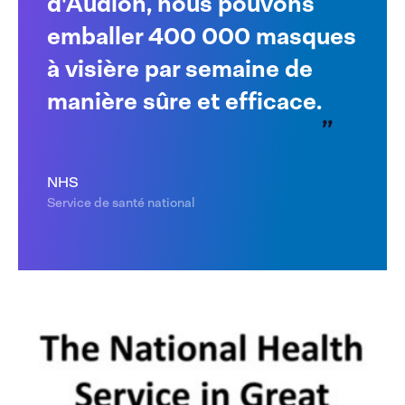
d'Audion, nous pouvons
emballer 400 000 masques
à visière par semaine de
manière sûre et efficace.
NHS
Service de santé national