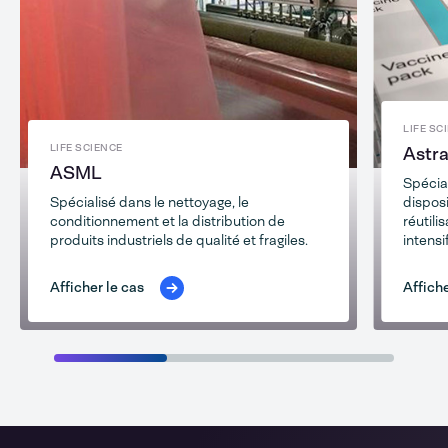
LIFE SC
LIFE SCIENCE
Astr
ASML
Spécia
Spécialisé dans le nettoyage, le
disposi
conditionnement et la distribution de
réutili
produits industriels de qualité et fragiles.
intensi
Afficher le cas
Affiche