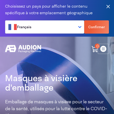
Aller au contenu
Choisissez un pays pour afficher le contenu
Fer
spécifique à votre emplacement géographique
Français
Confirmer
0
Menu
Masques à visière
d'emballage
Emballage de masques à visière pour le secteur
de la santé, utilisés pour la lutte contre le COVID-