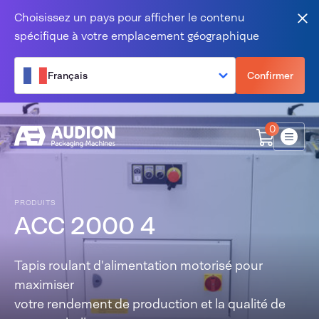
Aller au contenu
Choisissez un pays pour afficher le contenu
Fer
spécifique à votre emplacement géographique
Français
Confirmer
0
Menu
PRODUITS
ACC 2000 4
Tapis roulant d'alimentation motorisé pour
maximiser
votre rendement de production et la qualité de