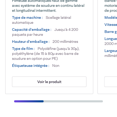
Filmeuse automatiques haut de gamme
Bande t
avec système de soudure en continu latéral
motoris
et longitudinal intermittent.
de pro
Type de machine :
Scellage latéral
Modèle
automatique
Vitesse
Capacité d'emballage :
Jusqu'à 4 200
Barre g
paquets par heure
Longueu
Hauteur d'emballage :
200 millimètres
2000 mi
Type de film :
Polyoléfine (jusqu'à 30µ),
Largeur
polyéthylène (de 15 à 80µ avec barre de
millimè
soudure en option pour PE)
Étiqueteuse intégrée :
Non
Voir le produit