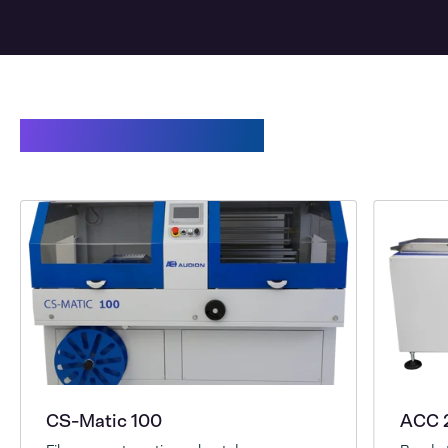
Produits associés.
CS-Matic 100
ACC 