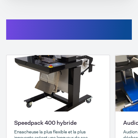
Cela peut aussi vous
intéresser
Speedpack 400 hybride
Audi
Ensacheuse la plus flexible et la plus
Audion
innovante créant une longueur de sac
déchar