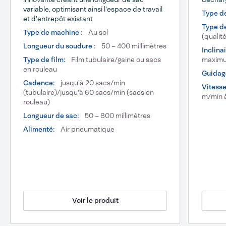
variable, optimisant ainsi l'espace de travail
Type d
et d'entrepôt existant
Type d
Type de machine :
Au sol
(qualit
Longueur du soudure :
50 – 400 millimètres
Inclina
Type de film:
Film tubulaire/gaine ou sacs
maxim
en rouleau
Guidage
Cadence:
jusqu'à 20 sacs/min
Vitess
(tubulaire)/jusqu'à 60 sacs/min (sacs en
m/min 
rouleau)
Longueur de sac:
50 – 800 millimètres
Alimenté:
Air pneumatique
Voir le produit