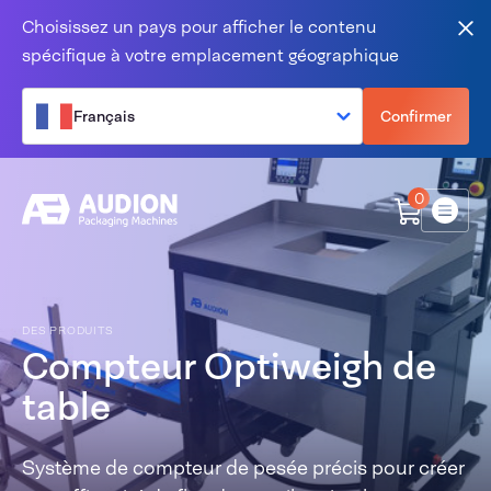
Aller au contenu
Choisissez un pays pour afficher le contenu
Fer
spécifique à votre emplacement géographique
Français
Confirmer
0
Menu
DES PRODUITS
Compteur Optiweigh de
table
Système de compteur de pesée précis pour créer