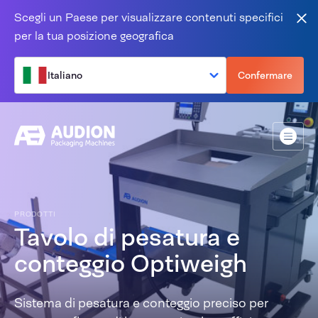
Salta al contenuto
Scegli un Paese per visualizzare contenuti specifici
Vic
per la tua posizione geografica
Italiano
Confermare
Menù
PRODOTTI
Tavolo di pesatura e
conteggio Optiweigh
Sistema di pesatura e conteggio preciso per