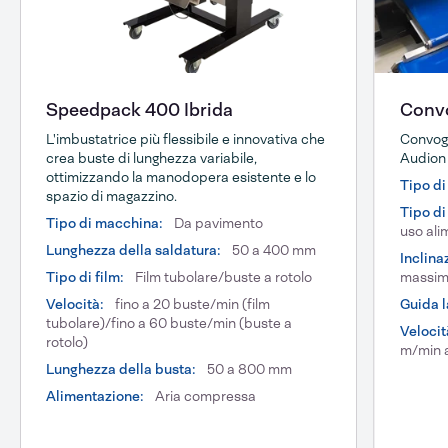
Speedpack 400 Ibrida
Convo
L'imbustatrice più flessibile e innovativa che
Convogl
crea buste di lunghezza variabile,
Audion
ottimizzando la manodopera esistente e lo
Tipo di
spazio di magazzino.
Tipo di
Tipo di macchina:
Da pavimento
uso ali
Lunghezza della saldatura:
50 a 400 mm
Inclina
Tipo di film:
Film tubolare/buste a rotolo
massi
Velocità:
fino a 20 buste/min (film
Guida l
tubolare)/fino a 60 buste/min (buste a
Velocit
rotolo)
m/min 
Lunghezza della busta:
50 a 800 mm
Alimentazione:
Aria compressa