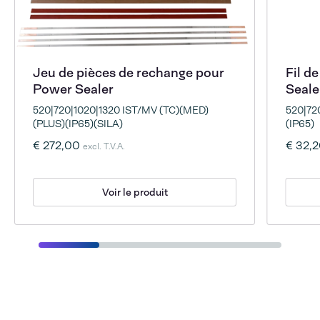
Jeu de pièces de rechange pour
Fil d
Power Sealer
Seale
520|720|1020|1320 IST/MV (TC)(MED)
520|72
(PLUS)(IP65)(SILA)
(IP65)
€ 272,00
€ 32,
excl. T.V.A.
Voir le produit