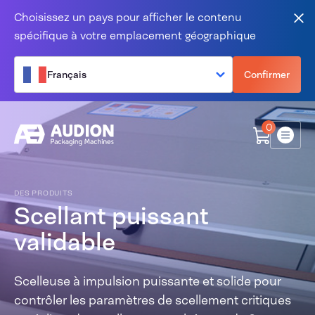
Aller au contenu
Choisissez un pays pour afficher le contenu
Fer
spécifique à votre emplacement géographique
Français
Confirmer
0
Menu
DES PRODUITS
Scellant puissant
validable
Scelleuse à impulsion puissante et solide pour
contrôler les paramètres de scellement critiques