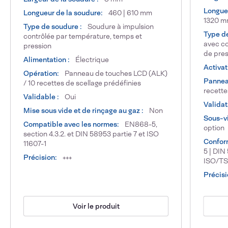
Longue
Longueur de la soudure:
460 | 610 mm
1320 
Type de soudure :
Soudure à impulsion
Type d
contrôlée par température, temps et
avec co
pression
de pres
Alimentation :
Électrique
Activat
Opération:
Panneau de touches LCD (ALK)
Pannea
/ 10 recettes de scellage prédéfinies
recett
Validable :
Oui
Validat
Mise sous vide et de rinçage au gaz :
Non
Sous-vi
Compatible avec les normes:
EN868-5,
option
section 4.3.2. et DIN 58953 partie 7 et ISO
Confor
11607-1
5 | DIN
Précision:
+++
ISO/TS
Précisi
Voir le produit