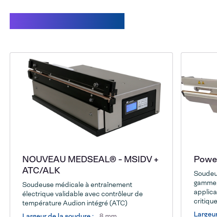
Produits associés
NOUVEAU MEDSEAL® - MSIDV +
Power
ATC/ALK
Soudeus
gamme, 
Soudeuse médicale à entraînement
applica
électrique validable avec contrôleur de
critique
température Audion intégré (ATC)
Largeu
Largeur de la soudure :
8 mm