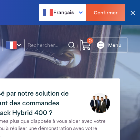
Français
Confirmer
Fer
0
Rechercher
Menu
é par notre solution de
ment des commandes
ack Hybrid 400 ?
es plus que disposés à vous aider avec votre
u à réaliser une démonstration avec votre
.