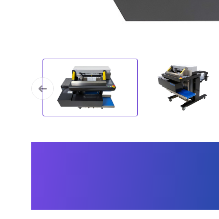
Pourquoi la Speedpa
400 Orderfulfillment
votre entreprise...