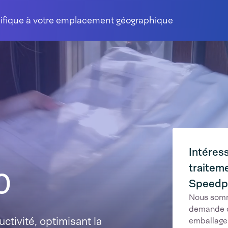
cifique à votre emplacement géographique
Intéress
traite
0
Speedp
Nous somm
demande o
tivité, optimisant la
emballage