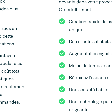
ack
devants dans votre proc
ndes plus
Orderfulfillment.
Création rapide de s
s sacs en
unique
d cette
Des clients satisfait
cations.
Augmentation signifi
vantages
tubulaire au
Moins de temps d'arr
 coût total
Réduisez l’espace d’
atiques
n directement
Une sécurité fiable
ge
Une technologie puis
commandes.
exigeants