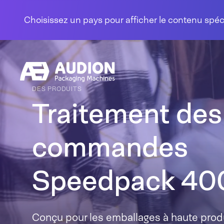
Aller au contenu
Choisissez un pays pour afficher le contenu spé
DES PRODUITS
Traitement des
commandes
Speedpack 40
Conçu pour les emballages à haute produc