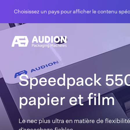
Aller au contenu
Choisissez un pays pour afficher le contenu spé
Speedpack 550
papier et film
Le nec plus ultra en matière de flexibili
d'ensachage fiables