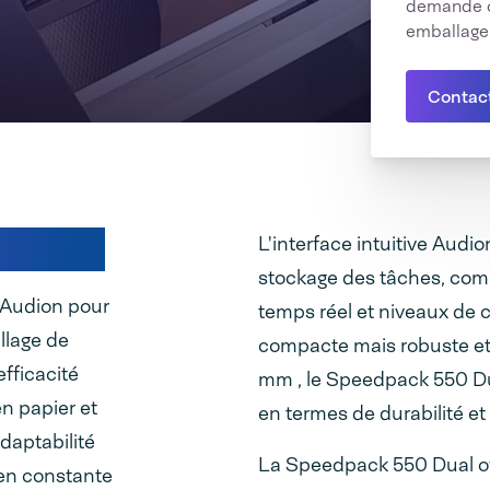
demande o
emballage
Contac
iabilité
L'interface intuitive Audi
stockage des tâches, comp
'Audion pour
temps réel et niveaux de 
allage de
compacte mais robuste e
efficacité
mm , le Speedpack 550 Du
en papier et
en termes de durabilité et
daptabilité
La Speedpack 550 Dual off
en constante