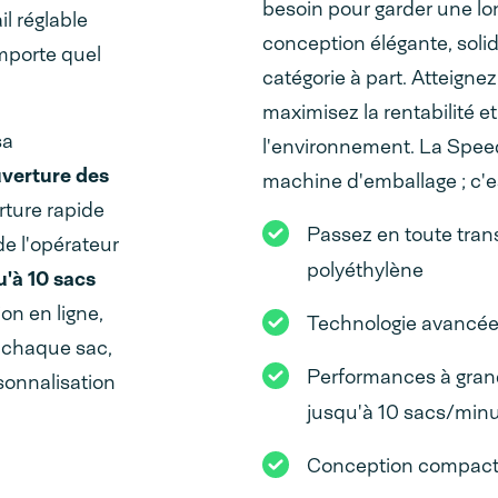
besoin pour garder une lo
l réglable
conception élégante, solid
mporte quel
catégorie à part. Atteigne
maximisez la rentabilité e
sa
l'environnement. La Spee
verture des
machine d'emballage ; c'es
rture rapide
Passez en toute tran
de l'opérateur
polyéthylène
u'à 10 sacs
on en ligne,
Technologie avancée
r chaque sac,
Performances à grand
rsonnalisation
jusqu'à 10 sacs/minu
Conception compacte