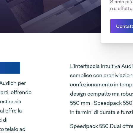
Siamo più 
o a effett
Contatt
bilità
L'interfaccia intuitiva A
semplice con archiviazione d
 Audion per
confezionamento in tempo re
 parti, offrendo
design compatto ma robus
estire sia
550 mm , Speedpack 550 D
l offre la
in termini di durata e funzi
d di
Speedpack 550 Dual offre 
o telaio ad