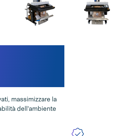
ual Paper &
atta alla
vati, massimizzare la
bilità dell'ambiente