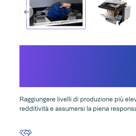
Perché Speedpack D
Poly è la soluzione ad
tua attività...
Raggiungere livelli di produzione più ele
redditività e assumersi la piena responsa