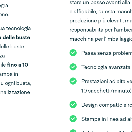
stare un passo avanti alla
egra
e affidabile, questa macchi
one.
produzione più elevati, ma
ua tecnologia
responsabilità per l'ambi
 delle buste
macchina per l'imballaggio
elle buste
Passa senza problemi 
nza
ile
fino a 10
Tecnologia avanzata 
tampa in
Prestazioni ad alta ve
su ogni busta,
10 sacchetti/minuto)
sonalizzazione
Design compatto e r
Stampa in linea ad al