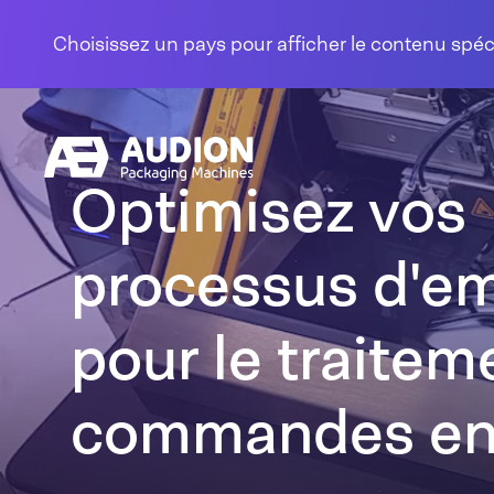
Aller au contenu
Choisissez un pays pour afficher le contenu spé
Optimisez vos
processus d'e
pour le traitem
commandes en 