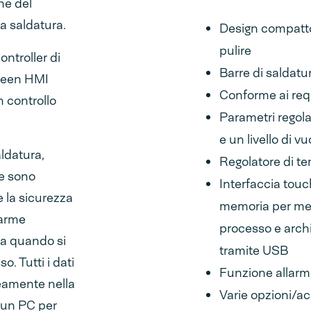
one del
a saldatura.
Design compatto
pulire
ontroller di
Barre di saldatu
creen HMI
Conforme ai requ
 controllo
Parametri regolab
e un livello di v
aldatura,
Regolatore di t
le sono
Interfaccia touc
e la sicurezza
memoria per memo
larme
processo e arch
ra quando si
tramite USB
o. Tutti i dati
Funzione allarme
neamente nella
Varie opzioni/acc
 un PC per