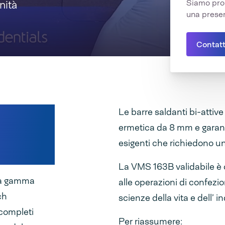
Siamo pron
nità
una presen
Contatt
Le barre saldanti bi-atti
ermetica da 8 mm e garanti
te
esigenti che richiedono un
La VMS 163B validabile è 
lla gamma
alle operazioni di confezi
ch
scienze della vita e dell’ in
 completi
Per riassumere: