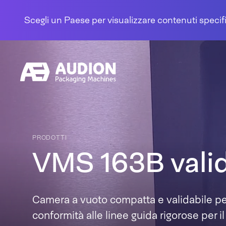
Salta al contenuto
Scegli un Paese per visualizzare contenuti specifi
PRODOTTI
VMS 163B valid
Camera a vuoto compatta e validabile per
conformità alle linee guida rigorose per 