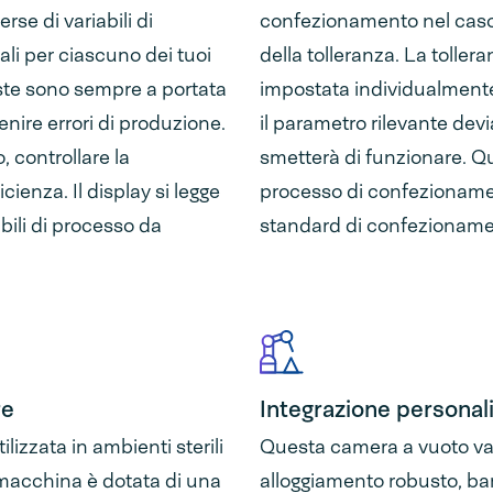
rse di variabili di
confezionamento nel caso i
li per ciascuno dei tuoi
della tolleranza. La toller
uste sono sempre a portata
impostata individualmente
enire errori di produzione.
il parametro rilevante dev
, controllare la
smetterà di funzionare. Qu
cienza. Il display si legge
processo di confezionament
abili di processo da
standard di confezionament
re
Integrazione personal
izzata in ambienti sterili
Questa camera a vuoto val
 macchina è dotata di una
alloggiamento robusto, ba