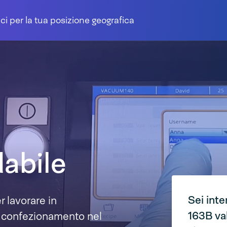
ci per la tua posizione geografica
abile
Sei int
 lavorare in
163B va
il confezionamento nel