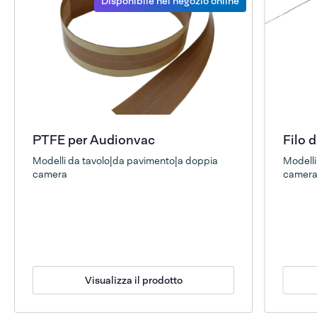
Disponibile nel negozio online
PTFE per Audionvac
Filo 
Modelli da tavolo|da pavimento|a doppia
Modelli
camera
camer
Visualizza il prodotto