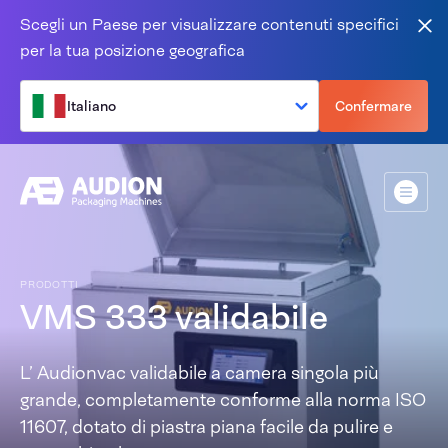
Salta al contenuto
Scegli un Paese per visualizzare contenuti specifici
Vic
per la tua posizione geografica
Italiano
Confermare
Menù
PRODOTTI
VMS 333 validabile
L’ Audionvac validabile a camera singola più
grande, completamente conforme alla norma ISO
11607, dotato di piastra piana facile da pulire e