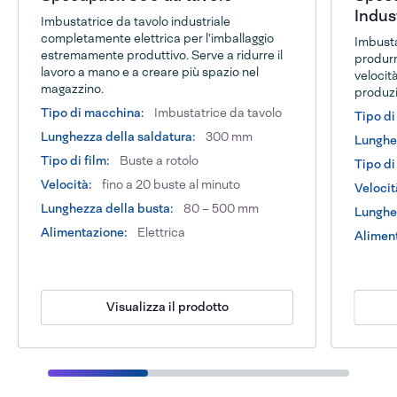
Indus
Imbustatrice da tavolo industriale
completamente elettrica per l'imballaggio
Imbusta
estremamente produttivo. Serve a ridurre il
produrr
lavoro a mano e a creare più spazio nel
velocit
magazzino.
produzi
Tipo di macchina:
Imbustatrice da tavolo
Tipo di
Lunghezza della saldatura:
300 mm
Lunghez
Tipo di film:
Buste a rotolo
Tipo di 
Velocità:
fino a 20 buste al minuto
Velocit
Lunghezza della busta:
80 – 500 mm
Lunghez
Alimentazione:
Elettrica
Alimen
Visualizza il prodotto