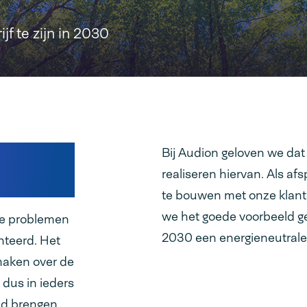
f te zijn in 2030
eller
Bij Audion geloven we dat 
realiseren hiervan. Als af
te bouwen met onze klante
we het goede voorbeeld g
te problemen
2030 een energieneutrale b
teerd. Het
maken over de
 dus in ieders
nd brengen