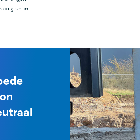
 van groene
goede
ion
utraal