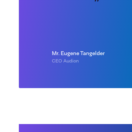
Mr. Eugene Tangelder
CEO Audion
Energie: op weg naar