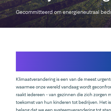
Gecommitteerd om energieneutraal bedrij
Onze ambitie verder en sn
vergroten
Klimaatverandering is een van de meest urgen
waarmee onze wereld vandaag wordt geconfron
raakt iedereen - van gezinnen die zich zorgen 
toekomst van hun kinderen tot bedrijven. Het is
belang dat we een systeemverandering tot sta