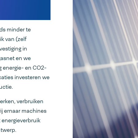
iek
eds minder te
k van (zelf
estiging in
gasnet en we
ig energie- en CO2-
caties investeren we
ctie.
erken, verbruiken
wij ernaar machines
t energieverbruik
ntwerp.