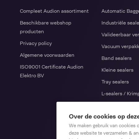
Compleet Audion assortiment
Automatic Bagg
Beschikbare webshop
Industriële seal
producten
Valideerbaar ve
Privacy policy
Vacuum verpak
Algemene voorwaarden
Band sealers
ISO9001 Certificate Audion
Kleine sealers
Elektro BV
Tray sealers
L-sealers / Kri
Verticale vorm v
sluitmachines
Over de cookies op dez
We maken gebruik van cookies om
Consumables
deze website te verzamelen & ana
Reserveonderde