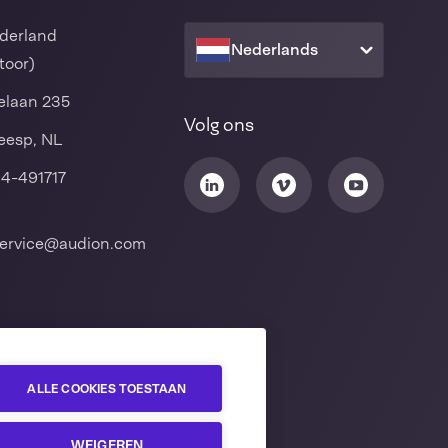
derland
Nederlands
toor)
laan 235
Volg ons
eesp, NL
94-491717
ervice@audion.com
ALLE COOKIES TOESTAAN
WEIGEREN