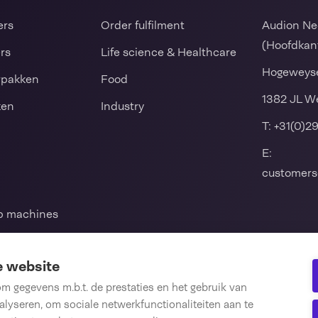
ers
Order fulfilment
Audion Ne
(Hoofdkan
ers
Life science & Healthcare
Hogeweyse
rpakken
Food
1382 JL W
ken
Industry
T:
+31(0)2
E:
customers
mp machines
ul en
e website
 gegevens m.b.t. de prestaties en het gebruik van
lyseren, om sociale netwerkfunctionaliteiten aan te
len