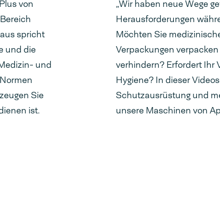
 Plus von
„Wir haben neue Wege gef
 Bereich
Herausforderungen währ
 aus spricht
Möchten Sie medizinische
e und die
Verpackungen verpacken u
 Medizin- und
verhindern? Erfordert Ih
d Normen
Hygiene? In dieser Videose
rzeugen Sie
Schutzausrüstung und me
dienen ist.
unsere Maschinen von Apo