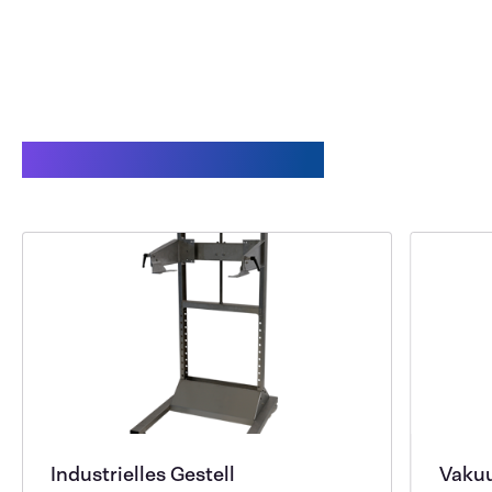
Verwandte Produkte
Industrielles Gestell
Vakuu