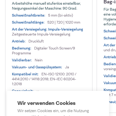
Bag-
Arbeitshöhe manuell stufenlos einstellbar,
Neigungswinkel der Maschine: 90 Grad.
Für Bag
eine vo
Schweißnahtbreite:
5 mm (bi-aktiv)
Hygien
Schweißnahtlänge:
520 | 720 | 1020 mm
erforde
Art der Versiegelung: Impuls-Versiegelung
Schwei
Zeitgesteuerte Impuls-Versiegelung
Schwei
Antrieb:
Druckluft
Art der
Bedienung:
Digitaler Touch Screen/9
und dr
Programme
Antrieb
Validierbar:
Nein
Bedien
Vakuum- und Gasspülsystem:
Ja
voreing
Kompatibel mit:
EN-ISO 12100: 2010 /
Validie
4414:2010 / 14118:2018; EN-IEC 60204-
Vakuum
1:2018
Kompati
Genauigkeit:
++
part 7 
Genauig
Wir verwenden Cookies
Wir setzen Cookies ein, um die Nutzung