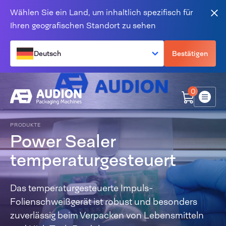
Zum Inhalt springen
Wählen Sie ein Land, um inhaltlich spezifisch für
Sch
Ihren geografischen Standort zu sehen
Deutsch
Bestätigen
0
Menü
PRODUKTE
Power Sealer
temperaturgesteuert
Das temperaturgesteuerte Impuls-
Folienschweißgerät ist robust und besonders
zuverlässig beim Verpacken von Lebensmitteln